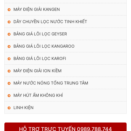
MÁY ĐIỆN GIẢI KANGEN
DÂY CHUYỀN LỌC NƯỚC TINH KHIẾT
BẢNG GIÁ LÕI LỌC GEYSER
BẢNG GIÁ LÕI LỌC KANGAROO
BẢNG GIÁ LÕI LỌC KAROFI
MÁY ĐIỆN GIẢI ION KIỀM
MÁY NƯỚC NÓNG TỔNG TRUNG TÂM
MÁY HÚT ẨM KHÔNG KHÍ
LINH KIỆN
HỖ TRỢ TRỰC TUYẾN 0989.788.744