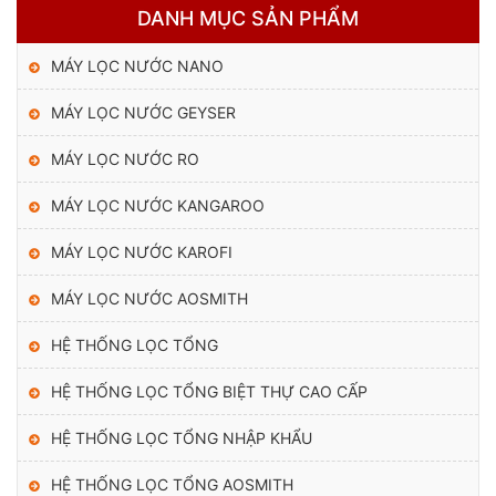
tuyến (
DANH MỤC SẢN PHẨM
3 m)
MÁY LỌC NƯỚC NANO
Bơm
đẩy:
MÁY LỌC NƯỚC GEYSER
Chủ
Sử dụng bơm đang có sẵn của gia
7
đầu tư
đình đẩy từ bể ngầm qua cột lọc.
MÁY LỌC NƯỚC RO
cung
cấp
MÁY LỌC NƯỚC KANGAROO
Bảo
Cột lọc + van tự động: 24 tháng, Bảo trì
8
hành,
MÁY LỌC NƯỚC KAROFI
miễn phí định kỳ 6 tháng/lần
bảo trì
MÁY LỌC NƯỚC AOSMITH
Vận
9
chuyển
– Miễn phí
HỆ THỐNG LỌC TỔNG
lắp đặt
HỆ THỐNG LỌC TỔNG BIỆT THỰ CAO CẤP
Tư vấn,
10
khảo
-Miễn phí
sát
HỆ THỐNG LỌC TỔNG NHẬP KHẨU
HỆ THỐNG LỌC TỔNG AOSMITH