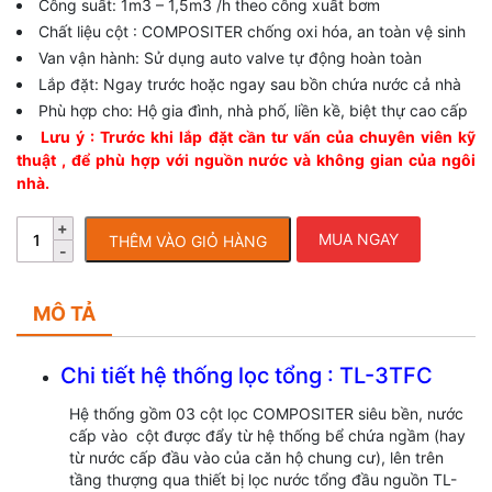
Công suất: 1m3 – 1,5m3 /h theo công xuất bơm
Chất liệu cột : COMPOSITER chống oxi hóa, an toàn vệ sinh
Van vận hành: Sử dụng auto valve tự động hoàn toàn
Lắp đặt: Ngay trước hoặc ngay sau bồn chứa nước cả nhà
Phù hợp cho: Hộ gia đình, nhà phố, liền kề, biệt thự cao cấp
Lưu ý : Trước khi lắp đặt cần tư vấn của chuyên viên kỹ
thuật , để phù hợp với nguồn nước và không gian của ngôi
nhà.
MUA NGAY
THÊM VÀO GIỎ HÀNG
MÔ TẢ
Chi tiết hệ thống lọc tổng : TL-3TFC
Hệ thống gồm 03 cột lọc COMPOSITER siêu bền, nước
cấp vào cột được đẩy từ hệ thống bể chứa ngầm (hay
từ nước cấp đầu vào của căn hộ chung cư), lên trên
tầng thượng qua thiết bị lọc nước tổng đầu nguồn TL-