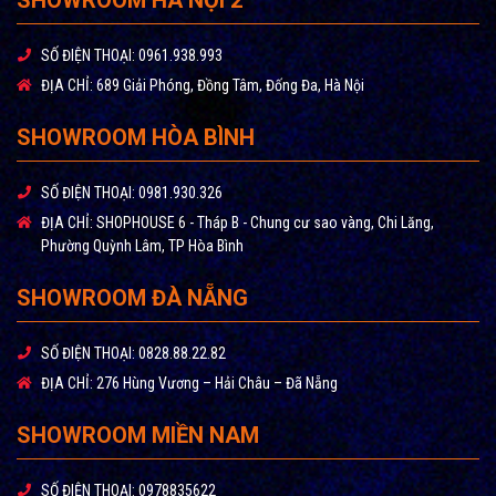
SỐ ĐIỆN THOẠI:
0961.938.993
ĐỊA CHỈ:
689 Giải Phóng, Đồng Tâm, Đống Đa, Hà Nội
SHOWROOM HÒA BÌNH
SỐ ĐIỆN THOẠI:
0981.930.326
ĐỊA CHỈ:
SHOPHOUSE 6 - Tháp B - Chung cư sao vàng, Chi Lăng,
Phường Quỳnh Lâm, TP Hòa Bình
SHOWROOM ĐÀ NẴNG
SỐ ĐIỆN THOẠI:
0828.88.22.82
ĐỊA CHỈ:
276 Hùng Vương – Hải Châu – Đã Nẵng
SHOWROOM MIỀN NAM
SỐ ĐIỆN THOẠI:
0978835622