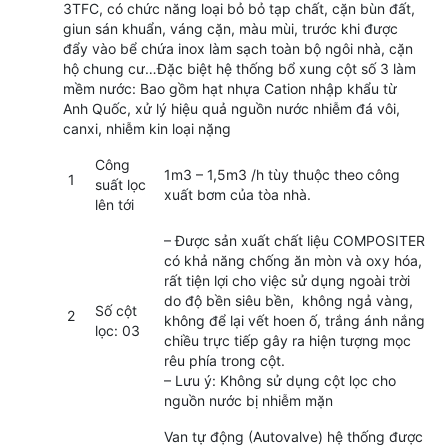
3TFC, có chức năng loại bỏ bỏ tạp chất, cặn bùn đất,
giun sán khuẩn, váng cặn, màu mùi, trước khi được
đẩy vào bể chứa inox làm sạch toàn bộ ngôi nhà, cặn
hộ chung cư…Đặc biệt hệ thống bổ xung cột số 3 làm
mềm nước: Bao gồm hạt nhựa Cation nhập khẩu từ
Anh Quốc, xử lý hiệu quả nguồn nước nhiễm đá vôi,
canxi, nhiễm kin loại nặng
Công
1m3 – 1,5m3 /h tùy thuộc theo công
1
suất lọc
xuất bơm của tòa nhà.
lên tới
– Được sản xuất chất liệu COMPOSITER
có khả năng chống ăn mòn và oxy hóa,
rất tiện lợi cho việc sử dụng ngoài trời
do độ bền siêu bền, không ngả vàng,
Số cột
2
không để lại vết hoen ố, trắng ánh nắng
lọc: 03
chiều trực tiếp gây ra hiện tượng mọc
rêu phía trong cột.
– Lưu ý: Không sử dụng cột lọc cho
nguồn nước bị nhiễm mặn
Van tự động (Autovalve) hệ thống được