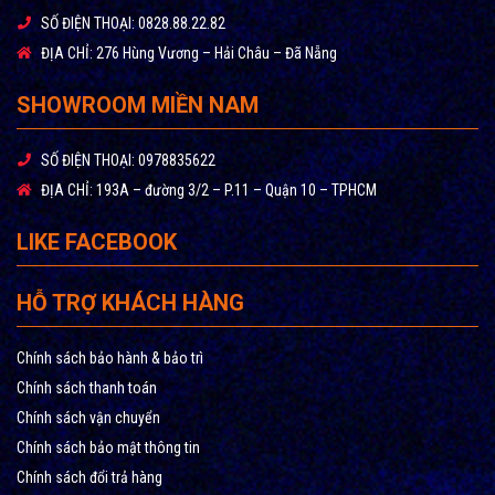
SỐ ĐIỆN THOẠI:
0828.88.22.82
ĐỊA CHỈ:
276 Hùng Vương – Hải Châu – Đã Nẵng
SHOWROOM MIỀN NAM
SỐ ĐIỆN THOẠI:
0978835622
Thời gian thay thế lõi
ĐỊA CHỈ:
193A – đường 3/2 – P.11 – Quận 10 – TPHCM
– Sợi PP 5 micron:
thay lõi sau 3 – 6 tháng sử dụng, tương
đương 18.000 lít/giờ.
LIKE FACEBOOK
– Than hoạt tính dạng xốp GAC:
thay lõi sau 6 – 9 tháng sử
HỖ TRỢ KHÁCH HÀNG
dụng, tương đương 27.000 lít/giờ.
– Sợi PP 1 micron:
thay lõi sau 9 – 12 tháng sử dụng, tương
Chính sách bảo hành & bảo trì
đương 36.000 lít/giờ.
Chính sách thanh toán
– Màng RO:
thay lõi sau 24 – 36 tháng sử dụng, tương đương
Chính sách vận chuyển
90.000 lít/giờ.
Chính sách bảo mật thông tin
Chính sách đổi trả hàng
– FIR+:
thay lõi sau 12 tháng sử dụng, tương đương 36.000