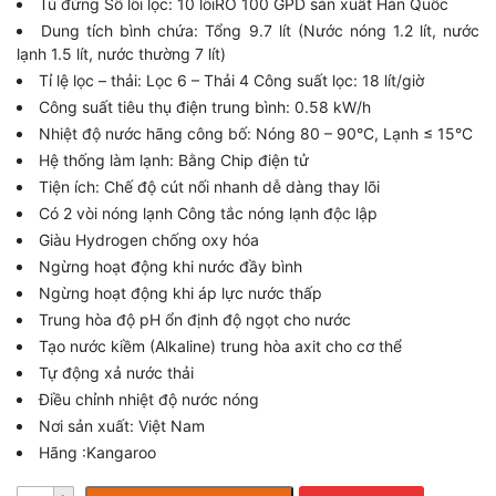
Tủ đứng Số lõi lọc: 10 lõiRO 100 GPD sản xuất Hàn Quốc
Dung tích bình chứa: Tổng 9.7 lít (Nước nóng 1.2 lít, nước
lạnh 1.5 lít, nước thường 7 lít)
Tỉ lệ lọc – thải: Lọc 6 – Thải 4 Công suất lọc: 18 lít/giờ
Công suất tiêu thụ điện trung bình: 0.58 kW/h
Nhiệt độ nước hãng công bố: Nóng 80 – 90°C, Lạnh ≤ 15°C
Hệ thống làm lạnh: Bằng Chip điện tử
Tiện ích: Chế độ cút nối nhanh dễ dàng thay lõi
Có 2 vòi nóng lạnh Công tắc nóng lạnh độc lập
Giàu Hydrogen chống oxy hóa
Ngừng hoạt động khi nước đầy bình
Ngừng hoạt động khi áp lực nước thấp
Trung hòa độ pH ổn định độ ngọt cho nước
Tạo nước kiềm (Alkaline) trung hòa axit cho cơ thể
Tự động xả nước thải
Điều chỉnh nhiệt độ nước nóng
Nơi sản xuất: Việt Nam
Hãng :Kangaroo