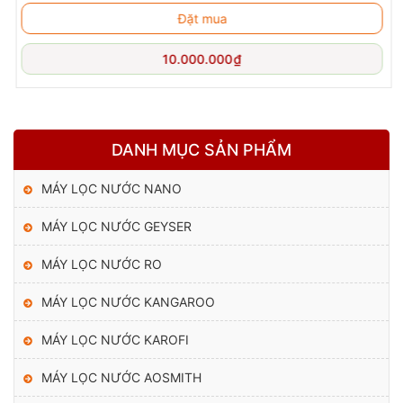
cầu sử dụng cho gia đình đông người.
Đặt mua
+ Nhiệt độ nước nóng 80 – 90°C có thể pha trà, sữa, cà phê,
10.000.000
₫
nấu mì ăn liền,…
+ Nhiệt độ nước lạnh ≤ 15°C đem đến cho bạn những cốc nước
mát lạnh giải nhiệt ngày nắng nóng vô cùng tiện lợi.
DANH MỤC SẢN PHẨM
*Nhiệt độ nước thực tế sẽ phụ thuộc vào nhiệt độ bên ngoài
môi trường và thể tích nước lấy ra.
MÁY LỌC NƯỚC NANO
MÁY LỌC NƯỚC GEYSER
MÁY LỌC NƯỚC RO
MÁY LỌC NƯỚC KANGAROO
MÁY LỌC NƯỚC KAROFI
MÁY LỌC NƯỚC AOSMITH