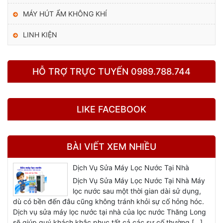
MÁY HÚT ẨM KHÔNG KHÍ
Công nghệ
–
Hệ thống làm lạnh bằng chip điện tử:
Sử dụng đồng thời 2
LINH KIỆN
chip làm lạnh nhằm tăng khả năng làm lạnh cho thiết bị, giúp
nhiệt độ lạnh giảm sâu tới 5 – 7°C, làm lạnh nhanh hơn, ổn định
HỖ TRỢ TRỰC TUYẾN 0989.788.744
và độ bền cao.
– Công nghệ kháng khuẩn Nano Carbon:
Ngăn chặn sự phát
triển của vi khuẩn, loại bỏ mùi, chất Flo,…
LIKE FACEBOOK
BÀI VIẾT XEM NHIỀU
Dịch Vụ Sửa Máy Lọc Nước Tại Nhà
Dịch Vụ Sửa Máy Lọc Nước Tại Nhà Máy
lọc nước sau một thời gian dài sử dụng,
dù có bền đến đâu cũng không tránh khỏi sự cố hỏng hóc.
Dịch vụ sửa máy lọc nước tại nhà của lọc nước Thăng Long
sẽ giúp quý khách khắc phục tất cả các sự cố thường […]