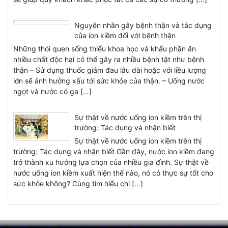
Số lõi lọc, chức năng từng lõi
Nguyên nhân gây bệnh thận và tác dụng
– Sợi PP 5 micron (Sx Việt Nam):
Loại bỏ chất bẩn, bùn đất, rỉ
của ion kiềm đối với bệnh thận
sét có kích thước trên 5 micron.
Những thói quen sống thiếu khoa học và khẩu phần ăn
nhiều chất độc hại có thể gây ra nhiều bệnh tật như bệnh
– Than hoạt tính dạng xốp GAC (Sx Việt Nam):
Khử mùi, chất
thận – Sử dụng thuốc giảm đau lâu dài hoặc với liều lượng
hữu cơ, thuốc trừ sâu, thuốc bảo vệ thực vật, kim loại năng,…
lớn sẽ ảnh hưởng xấu tới sức khỏe của thận. – Uống nước
ngọt và nước có ga […]
– Sợi PP 1 micron (Sx Việt Nam):
Loại bỏ chất bẩn, bùn đất, rỉ
sét có kích thước trên 1 micron.
Sự thật về nước uống ion kiềm trên thị
– Màng RO 100 GPD sản xuất Hàn Quốc:
Loại bỏ chất rắn, các
trường: Tác dụng và nhận biết
ion kim loại nặng, vi sinh vật, vi khuẩn, siêu vi khuẩn, các chất
Sự thật về nước uống ion kiềm trên thị
trường: Tác dụng và nhận biết Gần đây, nước ion kiềm đang
hữu cơ… có kích thước từ 0.0001 micromet.
trở thành xu hướng lựa chọn của nhiều gia đình. Sự thật về
– FIR+ (Sx Việt Nam):
Chia tách các phân tử nước thành cụm
nước uống ion kiềm xuất hiện thế nào, nó có thực sự tốt cho
sức khỏe không? Cùng tìm hiểu chi […]
phân tử nhỏ khiến nước dễ dàng được hấp thụ hơn vào cơ thể.
– OrpH+ (Sx Việt Nam):
ORP là khả năng kháng tác nhân oxy
hóa, hạt ORP giúp đưa ORP của nước về gần với mức của cơ