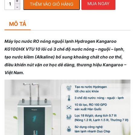
MUA NGAY
THÊM VÀO GIỎ HÀNG
MÔ TẢ
Máy lọc nước RO nóng nguội lạnh Hydrogen Kangaroo
KG100HX VTU 10 lõi có 3 chế độ nước nóng – nguội – lạnh,
tạo nước kiềm (Alkaline) bổ sung khoáng chất cho cơ thể,
điều khiển nút vặn cơ học dễ dàng, thương hiệu Kangaroo –
Việt Nam.