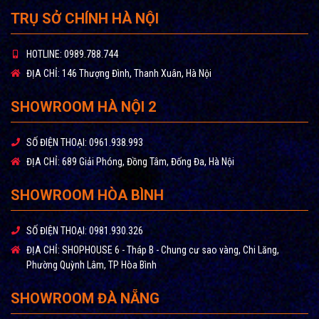
thể, bổ sung khoáng chất cần thiết cho cơ thể, loại bỏ các tác
TRỤ SỞ CHÍNH HÀ NỘI
nhân oxy hóa.
– HypH+ (Sx Việt Nam):
Tạo nước kiềm tính, khả năng kháng
HOTLINE:
0989.788.744
tác nhân oxy hóa, trung hòa axit dư thừa.
ĐỊA CHỈ:
146 Thượng Đình, Thanh Xuân, Hà Nội
– Mineral+ (Sx Việt Nam):
Bổ sung các vi khoáng cần thiết cho
SHOWROOM HÀ NỘI 2
cơ thể, tạo pH cho nước trong khoảng 6.5 – 8., làm vị nước
ngon hơn.
SỐ ĐIỆN THOẠI:
0961.938.993
– Nano Carbon+ (Sx Việt Nam):
Loại bỏ mùi, chất Flo và tạo vị
ĐỊA CHỈ:
689 Giải Phóng, Đồng Tâm, Đống Đa, Hà Nội
cho nước. Ngoài ra, có thể ngăn chặn sự phát triển của vi
khuẩn.
SHOWROOM HÒA BÌNH
– 5 in 1+ (Sx Việt Nam):
Lõi đặc biệt tạo ion âm bổ sung cho
SỐ ĐIỆN THOẠI:
0981.930.326
nước, cân bằng pH, tạo nước kiềm tính.
ĐỊA CHỈ:
SHOPHOUSE 6 - Tháp B - Chung cư sao vàng, Chi Lăng,
Phường Quỳnh Lâm, TP Hòa Bình
SHOWROOM ĐÀ NẴNG