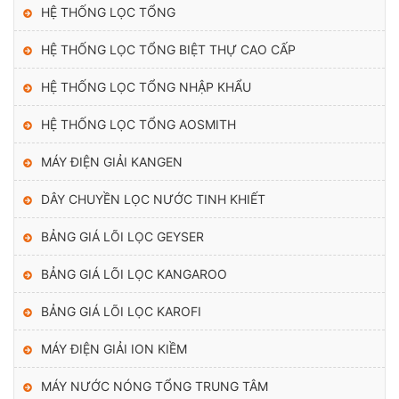
HỆ THỐNG LỌC TỔNG
Thu hồi tỷ lệ nước sạch
HỆ THỐNG LỌC TỔNG BIỆT THỰ CAO CẤP
– Máy lọc nước có tỷ lệ lọc – thải là 6/4.
– 10 lít nước đưa vào máy sẽ lọc được 6 lít nước tinh khiết để
HỆ THỐNG LỌC TỔNG NHẬP KHẨU
uống và 4 lít được thải ra ngoài.
HỆ THỐNG LỌC TỔNG AOSMITH
– Lượng nước thải ra, bạn có thể tái sử dụng cho hoạt động
MÁY ĐIỆN GIẢI KANGEN
sinh hoạt, vệ sinh khác của gia đình như giặt đồ, lau dọn nhà
cửa, nhà vệ sinh hay tưới cây,…
DÂY CHUYỀN LỌC NƯỚC TINH KHIẾT
BẢNG GIÁ LÕI LỌC GEYSER
BẢNG GIÁ LÕI LỌC KANGAROO
BẢNG GIÁ LÕI LỌC KAROFI
MÁY ĐIỆN GIẢI ION KIỀM
MÁY NƯỚC NÓNG TỔNG TRUNG TÂM