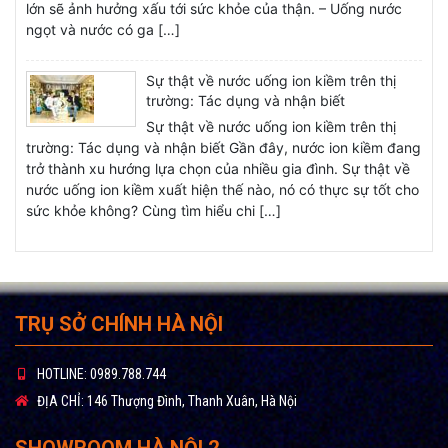
lớn sẽ ảnh hưởng xấu tới sức khỏe của thận. – Uống nước
ngọt và nước có ga […]
Sự thật về nước uống ion kiềm trên thị
trường: Tác dụng và nhận biết
Sự thật về nước uống ion kiềm trên thị
trường: Tác dụng và nhận biết Gần đây, nước ion kiềm đang
trở thành xu hướng lựa chọn của nhiều gia đình. Sự thật về
nước uống ion kiềm xuất hiện thế nào, nó có thực sự tốt cho
sức khỏe không? Cùng tìm hiểu chi […]
MÀNG LỌC RO
TRỤ SỞ CHÍNH HÀ NỘI
Loại bỏ hầu hết vi khuẩn, amip, asen, các ion kim loại và các
tạp chất trong nước.
HOTLINE:
0989.788.744
ĐỊA CHỈ:
146 Thượng Đình, Thanh Xuân, Hà Nội
SHOWROOM HÀ NỘI 2