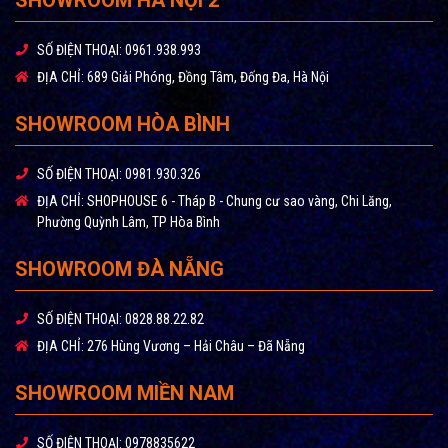
SỐ ĐIỆN THOẠI:
0961.938.993
ĐỊA CHỈ:
689 Giải Phóng, Đồng Tâm, Đống Đa, Hà Nội
SHOWROOM HÒA BÌNH
SỐ ĐIỆN THOẠI:
0981.930.326
ĐỊA CHỈ:
SHOPHOUSE 6 - Tháp B - Chung cư sao vàng, Chi Lăng,
Phường Quỳnh Lâm, TP Hòa Bình
SHOWROOM ĐÀ NẴNG
SỐ ĐIỆN THOẠI:
0828.88.22.82
ĐỊA CHỈ:
276 Hùng Vương – Hải Châu – Đã Nẵng
LÕI KHOÁNG ĐÁ
Giúp bổ sung khoáng chất có lợi cho cơ thể.
SHOWROOM MIỀN NAM
SỐ ĐIỆN THOẠI:
0978835622