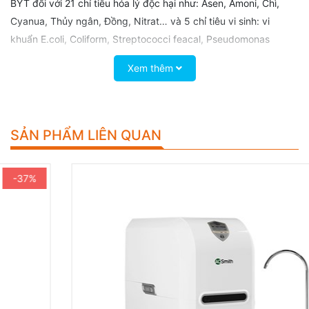
BYT đối với 21 chỉ tiêu hóa lý độc hại như: Asen, Amoni, Chì,
Cyanua, Thủy ngân, Đồng, Nitrat… và 5 chỉ tiêu vi sinh: vi
khuẩn E.coli, Coliform, Streptococci feacal, Pseudomonas
aeruginosa, Bào tử vi khuẩn kị khí khử sulfit, đảm bảo an toàn
Xem thêm
tuyệt đối cho sức khỏe người dùng khi uống trực tiếp.
Công nghệ lọc
Công nghệ lọc RO có khả năng loại bỏ Amip, Asen, các
SẢN PHẨM LIÊN QUAN
ion kim loại nặng, vi khuẩn và các tạp chất khác cho
nguồn nước hoàn toàn tinh khiết.
Máy lọc nước Karofi eRO sử dụng màng lọc RO nhập
-29%
khẩu trực tiếp từ Mỹ/Hàn Quốc.