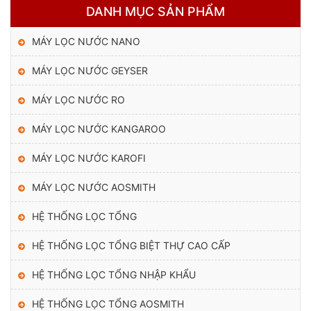
DANH MỤC SẢN PHẨM
MÁY LỌC NƯỚC NANO
MÁY LỌC NƯỚC GEYSER
3 LÕI LỌC THÔ
Loại bỏ Clo, clorine, chất hữu cơ dư thừa và cặn bẩn có kích
MÁY LỌC NƯỚC RO
thước lớn hơn 1 micron.
MÁY LỌC NƯỚC KANGAROO
MÁY LỌC NƯỚC KAROFI
MÁY LỌC NƯỚC AOSMITH
HỆ THỐNG LỌC TỔNG
HỆ THỐNG LỌC TỔNG BIỆT THỰ CAO CẤP
HỆ THỐNG LỌC TỔNG NHẬP KHẨU
HỆ THỐNG LỌC TỔNG AOSMITH