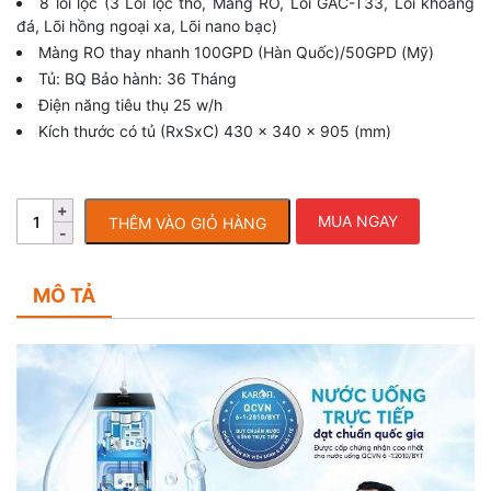
8 lõi lọc (3 Lõi lọc thô, Màng RO, Lõi GAC-T33, Lõi khoáng
đá, Lõi hồng ngoại xa, Lõi nano bạc)
Màng RO thay nhanh 100GPD (Hàn Quốc)/50GPD (Mỹ)
Tủ: BQ Bảo hành: 36 Tháng
Điện năng tiêu thụ 25 w/h
Kích thước có tủ (RxSxC) 430 x 340 x 905 (mm)
MUA NGAY
THÊM VÀO GIỎ HÀNG
MÔ TẢ