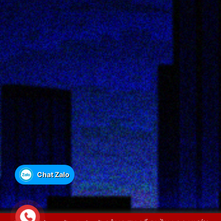
MÁY LỌC NƯỚC KAROFI ERO
Chat Zalo
Chi phí khoảng 193 đồng/lít