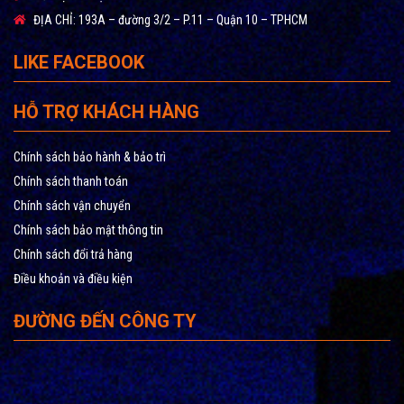
ĐỊA CHỈ:
193A – đường 3/2 – P.11 – Quận 10 – TPHCM
LIKE FACEBOOK
HỖ TRỢ KHÁCH HÀNG
Chính sách bảo hành & bảo trì
Chính sách thanh toán
Chính sách vận chuyển
Chính sách bảo mật thông tin
Chính sách đổi trả hàng
Điều khoản và điều kiện
ĐƯỜNG ĐẾN CÔNG TY
LÕI NANO BẠC
Có khả năng diệt hầu hết vi khuẩn và chống tái nhiễm khuẩn.
Tiết kiệm chi phí