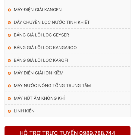
MÁY ĐIỆN GIẢI KANGEN
DÂY CHUYỀN LỌC NƯỚC TINH KHIẾT
BẢNG GIÁ LÕI LỌC GEYSER
LÕI LỌC GAC-T33
BẢNG GIÁ LÕI LỌC KANGAROO
Giúp nước có vị ngon hơn, ngọt hơn.
BẢNG GIÁ LÕI LỌC KAROFI
MÁY ĐIỆN GIẢI ION KIỀM
MÁY NƯỚC NÓNG TỔNG TRUNG TÂM
MÁY HÚT ẨM KHÔNG KHÍ
LINH KIỆN
HỖ TRỢ TRỰC TUYẾN 0989.788.744