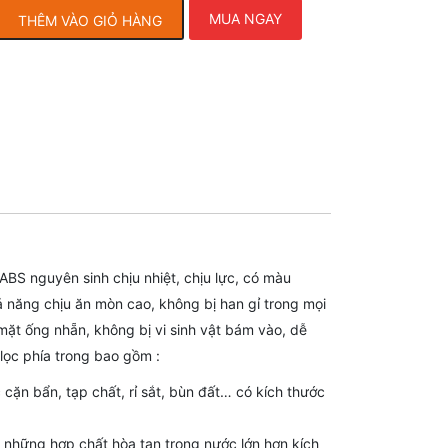
MUA NGAY
THÊM VÀO GIỎ HÀNG
 ABS nguyên sinh chịu nhiệt, chịu lực, có màu
 năng chịu ăn mòn cao, không bị han gỉ trong mọi
mặt ống nhẵn, không bị vi sinh vật bám vào, dễ
 lọc phía trong bao gồm :
c cặn bẩn, tạp chất, rỉ sắt, bùn đất… có kích thước
bỏ những hợp chất hòa tan trong nước lớn hơn kích