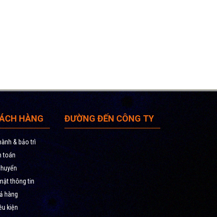
HÁCH HÀNG
ĐƯỜNG ĐẾN CÔNG TY
ành & bảo trì
h toán
chuyển
ật thông tin
rả hàng
ều kiện