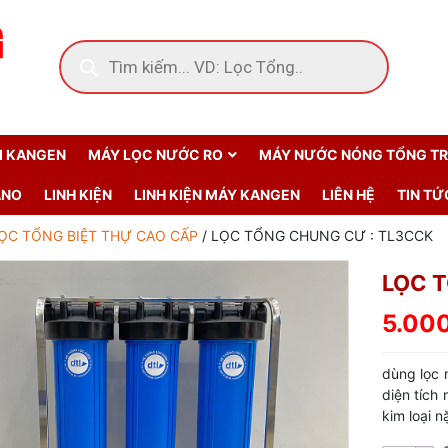
ẢI KANGEN
MÁY LỌC NƯỚC RO
MÁY NƯỚC NÓNG TỔNG T
ANO
LINH KIỆN
LINH KIỆN MÁY KANGEN
LIÊN HỆ
TIN TỨ
ỌC TỔNG BIỆT THỰ CAO CẤP
/ LỌC TỔNG CHUNG CƯ : TL3CCK
LỌC 
5.00
dùng lọc 
diện tích
kim loại 