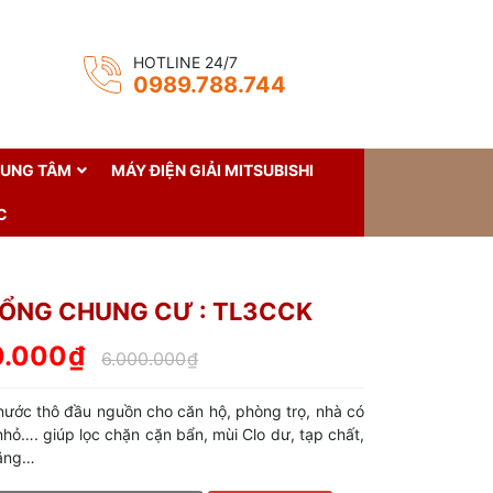
HOTLINE 24/7
0989.788.744
RUNG TÂM
MÁY ĐIỆN GIẢI MITSUBISHI
C
TỔNG CHUNG CƯ : TL3CCK
0.000
₫
6.000.000
₫
nước thô đầu nguồn cho căn hộ, phòng trọ, nhà có
 nhỏ…. giúp lọc chặn cặn bẩn, mùi Clo dư, tạp chất,
nặng…