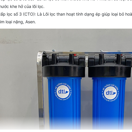
hước khe hở của lõi lọc.
ấp lọc số 3 (CTO): Là Lõi lọc than hoạt tính dạng ép giúp loại bỏ hoà
im loại nặng, Asen.