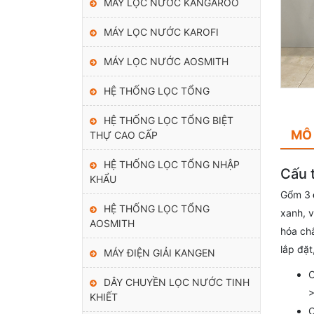
MÁY LỌC NƯỚC KANGAROO
MÁY LỌC NƯỚC KAROFI
MÁY LỌC NƯỚC AOSMITH
HỆ THỐNG LỌC TỔNG
HỆ THỐNG LỌC TỔNG BIỆT
MÔ
THỰ CAO CẤP
HỆ THỐNG LỌC TỔNG NHẬP
Cấu 
KHẨU
Gổm 3
HỆ THỐNG LỌC TỔNG
xanh, v
AOSMITH
hóa chấ
lắp đặt
MÁY ĐIỆN GIẢI KANGEN
C
DÂY CHUYỀN LỌC NƯỚC TINH
>
KHIẾT
C