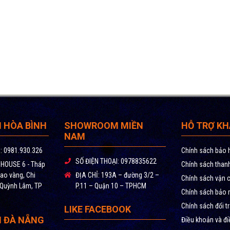
HÒA BÌNH
SHOWROOM MIỀN
HỖ TRỢ K
NAM
:
0981.930.326
Chính sách bảo h
SỐ ĐIỆN THOẠI:
0978835622
OUSE 6 - Tháp
Chính sách than
ao vàng, Chi
ĐỊA CHỈ:
193A – đường 3/2 –
Chính sách vận 
 Quỳnh Lâm, TP
P.11 – Quận 10 – TPHCM
Chính sách bảo m
Chính sách đổi t
LIKE FACEBOOK
 ĐÀ NẴNG
Điều khoản và đi