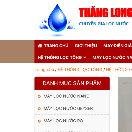
TRANG CHỦ
GIỚI THIỆU
MÁY ĐIỆN GI
HỆ THỐNG LỌC TỔNG
MÁY LỌC NƯỚC N
Trang chủ
/
HỆ THỐNG LỌC TỔNG
/
HỆ THỐNG L
DANH MỤC SẢN PHẨM
MÁY LỌC NƯỚC NANO
MÁY LỌC NƯỚC GEYSER
MÁY LỌC NƯỚC RO