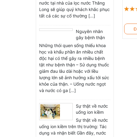
nước tại nhà của lọc nước Thăng
t
Long sẽ giúp quý khách khắc phục
N
tất cả các sự cố thường […]
g
Đ
Nguyên nhân
t
gây bệnh thận
và tác dụng của
Những thói quen sống thiếu khoa
ion kiềm đối với
học và khẩu phần ăn nhiều chất
bệnh thận
L
độc hại có thể gây ra nhiều bệnh
tật như bệnh thận – Sử dụng thuốc
s
giảm đau lâu dài hoặc với liều
L
lượng lớn sẽ ảnh hưởng xấu tới sức
-
khỏe của thận. – Uống nước ngọt
và nước có ga […]
Sự thật về nước
uống ion kiềm
trên thị trường:
Sự thật về nước
Tác dụng và
uống ion kiềm trên thị trường: Tác
nhận biết
dụng và nhận biết Gần đây, nước