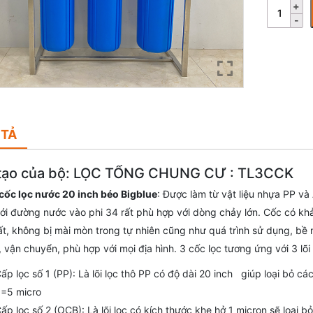
 TẢ
tạo của bộ: LỌC TỔNG CHUNG CƯ : TL3CCK
cốc lọc nước 20 inch béo Bigblue
: Được làm từ vật liệu nhựa PP và
ới đường nước vào phi 34 rất phù hợp với dòng chảy lớn. Cốc có khả
t, không bị mài mòn trong tự nhiên cũng như quá trình sử dụng, bề 
, vận chuyển, phù hợp với mọi địa hình. 3 cốc lọc tương ứng với 3 lõi
ấp lọc số 1 (PP): Là lõi lọc thô PP có độ dài 20 inch giúp loại bỏ cá
=5 micro
ấp lọc số 2 (OCB): Là lõi lọc có kích thước khe hở 1 micron sẽ loại 