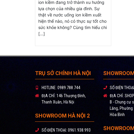
ion kiềm đang trở thành xu hướng
lựa chọn của nhiều gia đình. Sự
thật về nước uống ion kiềm xuất
hiện thế nào, nó có thực sự tốt cho
sức khỏe không? Cùng tìm hiểu chi
[…]
TRỤ SỞ CHÍNH HÀ NỘI
SHOWROOM 
HOTLINE:
0989.788.744
SỐ ĐIỆN THOẠI
ĐỊA CHỈ:
146 Thượng Đình,
ĐỊA CHỈ:
SHOPH
Thanh Xuân, Hà Nội
B - Chung cư s
Lăng, Phường
Hòa Bình
SHOWROOM HÀ NỘI 2
SHOWROOM
SỐ ĐIỆN THOẠI:
0961.938.993