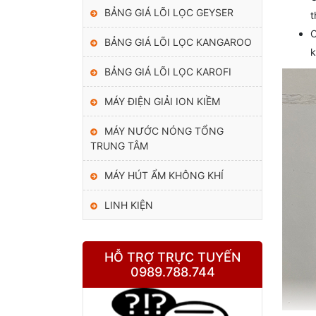
BẢNG GIÁ LÕI LỌC GEYSER
t
C
BẢNG GIÁ LÕI LỌC KANGAROO
k
BẢNG GIÁ LÕI LỌC KAROFI
MÁY ĐIỆN GIẢI ION KIỀM
MÁY NƯỚC NÓNG TỔNG
TRUNG TÂM
MÁY HÚT ẨM KHÔNG KHÍ
LINH KIỆN
HỖ TRỢ TRỰC TUYẾN
0989.788.744