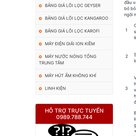
đầu v
BẢNG GIÁ LÕI LỌC GEYSER
bỏ b
ngôi 
BẢNG GIÁ LÕI LỌC KANGAROO
1
BẢNG GIÁ LÕI LỌC KAROFI
s
l
MÁY ĐIỆN GIẢI ION KIỀM
S
2
MÁY NƯỚC NÓNG TỔNG
l
TRUNG TÂM
MÁY HÚT ẨM KHÔNG KHÍ
V
LINH KIỆN
3
v
h
HỖ TRỢ TRỰC TUYẾN
B
0989.788.744
l