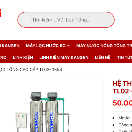
ẢI KANGEN
MÁY LỌC NƯỚC RO
MÁY NƯỚC NÓNG TỔNG T
ANO
LINH KIỆN
LINH KIỆN MÁY KANGEN
LIÊN HỆ
TIN TỨ
ỌC TỔNG CAO CẤP TL02- 1354
HỆ T
TL02-
50.0
Model:
Công s
Chất li