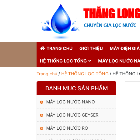
TRANG CHỦ
GIỚI THIỆU
MÁY ĐIỆN GI
HỆ THỐNG LỌC TỔNG
MÁY LỌC NƯỚC N
Trang chủ
/
HỆ THỐNG LỌC TỔNG
/ HỆ THỐNG L
DANH MỤC SẢN PHẨM
MÁY LỌC NƯỚC NANO
MÁY LỌC NƯỚC GEYSER
MÁY LỌC NƯỚC RO