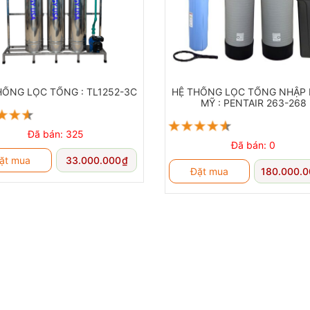
ư cung
cấp
ảo hành,
Cột lọc + van tự động: 24 tháng, Bảo trì miễn phí định kỳ
ảo trì
Vận
HỐNG LỌC TỔNG : TL1252-3C
HỆ THỐNG LỌC TỔNG NHẬP
chuyển
– Miễn phí
MỸ : PENTAIR 263-268
ắp đặt
ư vấn,
Đã bán: 325
-Miễn phí
Đã bán: 0
hảo sát
ặt mua
33.000.000
₫
Đặt mua
180.000.