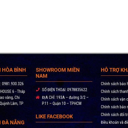
HÒA BÌNH
SHOWROOM MIỀN
HỖ TRỢ K
NAM
:
0981.930.326
Chính sách bảo h
SỐ ĐIỆN THOẠI:
0978835622
OUSE 6 - Tháp
Chính sách than
ao vàng, Chi
ĐỊA CHỈ:
193A – đường 3/2 –
Chính sách vận 
 Quỳnh Lâm, TP
P.11 – Quận 10 – TPHCM
Chính sách bảo m
Chính sách đổi t
LIKE FACEBOOK
 ĐÀ NẴNG
Điều khoản và đi