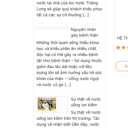
t
nước tại nhà của lọc nước Thăng
Long sẽ giúp quý khách khắc phục
tất cả các sự cố thường […]
B
8
b
Nguyên nhân
gây bệnh thận
9
HỆ T
và tác dụng của
Những thói quen sống thiếu khoa
l
ion kiềm đối với
học và khẩu phần ăn nhiều chất
bệnh thận
độc hại có thể gây ra nhiều bệnh
T
10
tật như bệnh thận – Sử dụng thuốc
k
Đ
giảm đau lâu dài hoặc với liều
lượng lớn sẽ ảnh hưởng xấu tới sức
khỏe của thận. – Uống nước ngọt
và nước có ga […]
Sự thật về nước
uống ion kiềm
trên thị trường:
Sự thật về nước
Tác dụng và
uống ion kiềm trên thị trường: Tác
nhận biết
dụng và nhận biết Gần đây, nước