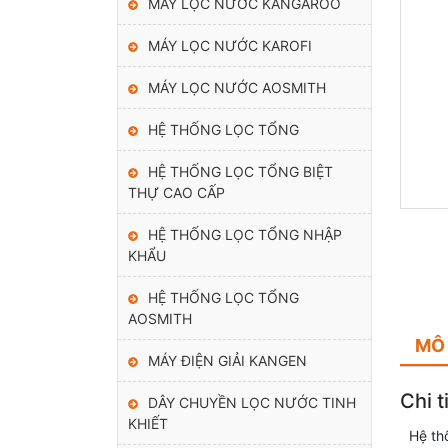
MÁY LỌC NƯỚC KANGAROO
MÁY LỌC NƯỚC KAROFI
MÁY LỌC NƯỚC AOSMITH
HỆ THỐNG LỌC TỔNG
HỆ THỐNG LỌC TỔNG BIỆT
THỰ CAO CẤP
HỆ THỐNG LỌC TỔNG NHẬP
KHẨU
HỆ THỐNG LỌC TỔNG
AOSMITH
MÔ
MÁY ĐIỆN GIẢI KANGEN
Chi t
DÂY CHUYỀN LỌC NƯỚC TINH
KHIẾT
Hệ th