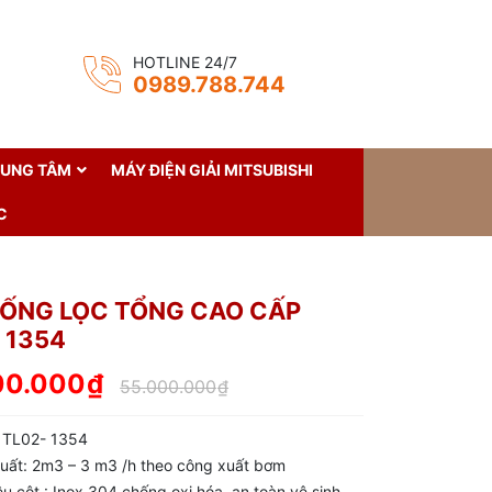
HOTLINE 24/7
0989.788.744
RUNG TÂM
MÁY ĐIỆN GIẢI MITSUBISHI
C
HỐNG LỌC TỔNG CAO CẤP
 1354
00.000
₫
55.000.000
₫
 TL02- 1354
uất: 2m3 – 3 m3 /h theo công xuất bơm
ệu cột : Inox 304 chống oxi hóa, an toàn vệ sinh