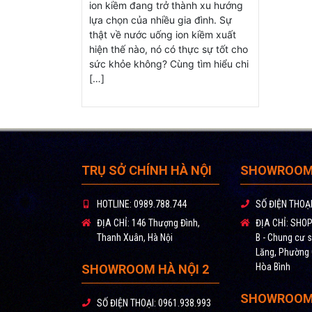
ion kiềm đang trở thành xu hướng
lựa chọn của nhiều gia đình. Sự
thật về nước uống ion kiềm xuất
hiện thế nào, nó có thực sự tốt cho
sức khỏe không? Cùng tìm hiểu chi
[…]
TRỤ SỞ CHÍNH HÀ NỘI
SHOWROOM 
HOTLINE:
0989.788.744
SỐ ĐIỆN THOẠI
ĐỊA CHỈ:
146 Thượng Đình,
ĐỊA CHỈ:
SHOPH
Thanh Xuân, Hà Nội
B - Chung cư s
Lăng, Phường
Hòa Bình
SHOWROOM HÀ NỘI 2
SHOWROOM
SỐ ĐIỆN THOẠI:
0961.938.993