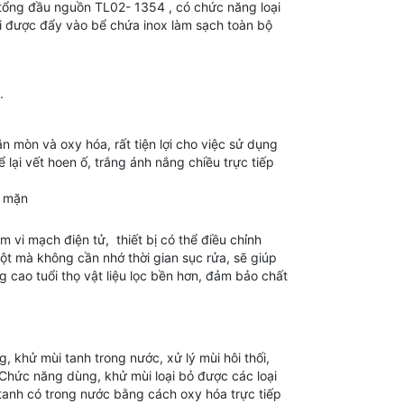
 tổng đầu nguồn TL02- 1354 , có chức năng loại
hi được đẩy vào bể chứa inox làm sạch toàn bộ
.
mòn và oxy hóa, rất tiện lợi cho việc sử dụng
ể lại vết hoen ố, trắng ánh nắng chiều trực tiếp
m mặn
vi mạch điện tử, thiết bị có thể điều chỉnh
ột mà không cần nhớ thời gian sục rửa, sẽ giúp
 cao tuổi thọ vật liệu lọc bền hơn, đảm bảo chất
 khử mùi tanh trong nước, xử lý mùi hôi thối,
hức năng dùng, khử mùi loại bỏ được các loại
̀i tanh có trong nước bằng cách oxy hóa trực tiếp