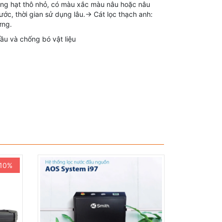
g hạt thô nhỏ, có màu xắc màu nâu hoặc nâu
ước, thời gian sử dụng lâu.→ Cát lọc thạch anh:
ửng.
ầu và chống bó vật liệu
hiều vào chất lượng nguồn nước và định kỳ vận
ờng ống có sẵn của gia đình hoặc phát sinh
-10%
ua cột lọc.