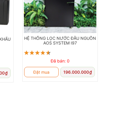
 6 tháng/lần
HỆ THỐNG LỌC NƯỚC ĐẦU NGUỒN
 KHẨU
AOS SYSTEM I97
Đã bán: 0
Đặt mua
196.000.000
₫
000
₫