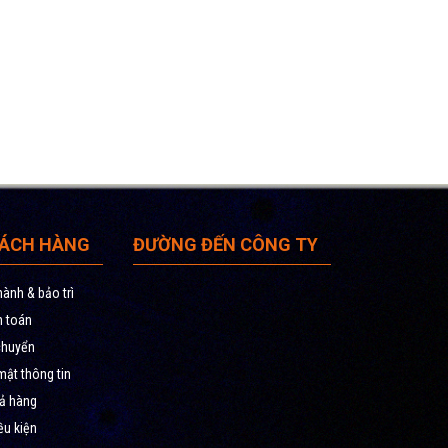
HÁCH HÀNG
ĐƯỜNG ĐẾN CÔNG TY
ành & bảo trì
h toán
chuyển
ật thông tin
rả hàng
ều kiện