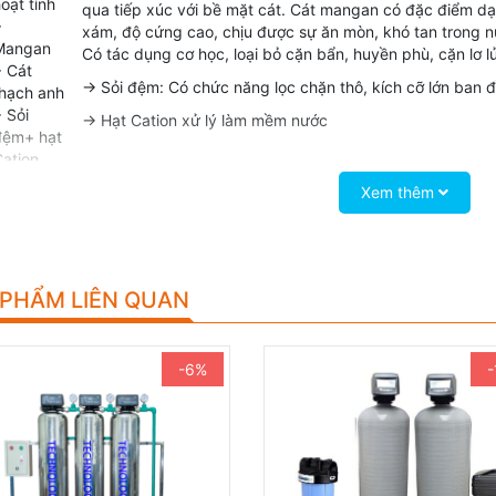
oạt tính
qua tiếp xúc với bề mặt cát. Cát mangan có đặc điểm dạn
+
xám, độ cứng cao, chịu được sự ăn mòn, khó tan trong n
Mangan
Có tác dụng cơ học, loại bỏ cặn bẩn, huyền phù, cặn lơ l
 Cát
→ Sỏi đệm: Có chức năng lọc chặn thô, kích cỡ lớn ban đ
hạch anh
 Sỏi
→ Hạt Cation xử lý làm mềm nước
đệm+ hạt
ation
Xem thêm
uổi thọ
∞ Thời gian từ 3-5 năm, thời gian này còn phụ thuộc n
ật liệu
hành xục rửa thường xuyên hay không
Hệ thống
đường
 PHẨM LIÊN QUAN
ống gồm:
Hệ thống
Chất liệu đường ống nhựa PPR hoặc PVC theo tích hợp đư
đường
thêm theo thiết kế thi công sau khi khảo sát.
-6%
ng nội
uyến ( 3
m)
ơm đẩy:
Chủ đầu
Sử dụng bơm đang có sẵn của gia đình đẩy từ bể ngầm q