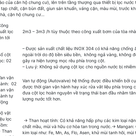
ào của căn hộ chung cư), lên trên tầng thượng qua thiết bị lọc nước
ỏ tạp chất, cặn bùn đất, giun sán khuẩn, váng cặn, màu mùi, trước k
nhà, cặn hộ chung cư…
Công
uất lọc
2m3 – 3m3 /h tùy thuộc theo công xuất bơm của tòa nhà
ên tới
– Được sản xuất chất liệu INOX 304 có khả năng chống ăn 
ố cột
ngoài trời do độ bền siêu bền, không ngả vàng, không đ
ọc: 02
gây ra hiện tượng mọc rêu phía trong cột.
– Lưu ý: Không sử dụng cột lọc cho nguồn nước bị nhiễ
an vận
Van tự động (Autovalve) hệ thống được điều khiển bởi cụm 
hành: 02
được thời gian vận hành hay xúc rửa vât liệu phía trong c
an vận
đưa cột lọc hoàn nguyên về trạng thái ban đầu nhằm tăng
ành tự
lượng nước tốt hơn.
động
ộ vật
iệu lọc
→ Than hoạt tính: Có khả năng hấp phụ các kim loại nặng,
gồm:
chất mầu, mùi và hữu cơ hòa tan trong nước.→ Mangan: C
+ Than
kim loại như: Fe, Mn, As, Flo, Asen, khử mùi tanh hôi, mu