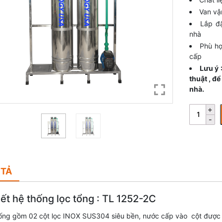
Van vậ
Lắp đ
nhà
Phù hợ
cấp
Lưu ý 
thuật , đ
nhà.
 TẢ
iết hệ thống lọc tổng : TL 1252-2C
ống gồm 02 cột lọc INOX SUS304 siêu bền, nước cấp vào cột được 