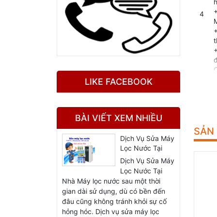
h
4
+
t
+
C
LIKE FACEBOOK
T
5
v
BÀI VIẾT XEM NHIỀU
SẢN
Dịch Vụ Sửa Máy
6
Lọc Nước Tại
Nhà
Dịch Vụ Sửa Máy
ố
Lọc Nước Tại
t
Nhà Máy lọc nước sau một thời
gian dài sử dụng, dù có bền đến
B
đâu cũng không tránh khỏi sự cố
hỏng hóc. Dịch vụ sửa máy lọc
7