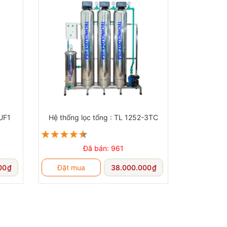
CUF1
Hệ thống lọc tổng : TL 1252-3TC
Đã bán: 961
00
₫
Đặt mua
38.000.000
₫
 nguồn nước xuống kích thước 5 micron (tưởng
ống ống nước và các thiết bị sử dụng nước khỏi cặn
sơ bộ sẽ kéo dài khoảng 6-9 tháng trước khi cần