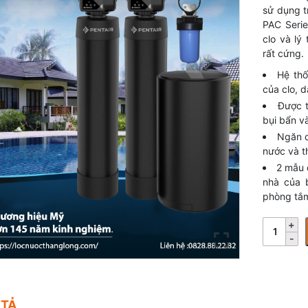
sử dụng t
PAC Serie
clo và lý
rất cứng.
Hệ thố
của clo, 
Được t
bụi bẩn v
Ngăn c
nước và th
2 mẫu 
nhà của 
phòng tắ
 TẢ