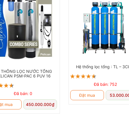
Hệ thống lọc tổng : TL – 3
 THỐNG LỌC NƯỚC TỔNG
ELICAN PSM-PAC 6 PUV 16
Đã bán: 752
Đã bán: 0
ống lọc tiền 5 Micron
Đặt mua
53.000.0
ặt mua
450.000.000
₫
g lọc sơ bộ làm giảm các mảnh vụn, cát, phù sa và trầm tích trong
hỏ hơn 20 lần so với sợi tóc người). Bộ lọc sơ bộ giúp bảo vệ hệ th
thừa, tăng hiệu quả của chúng. Với mức sử dụng trung bình, bộ lọc 
ế.